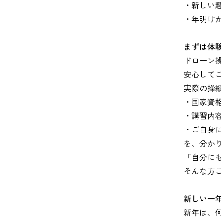
・新しい
・年明け
まずは体
ドローン
安心して
実際の操
・国家資
・講習内
・ご自身
を、分か
「自分に
そんな方
新しい一
新年は、