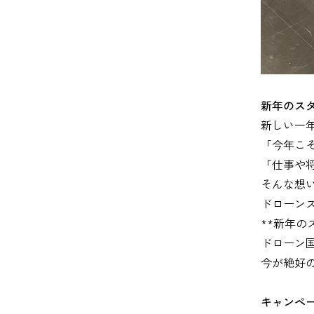
新年のス
新しい一
「今年こ
「仕事や
そんな想
ドローン
**新年
ドローン
今が絶好
キャンペ