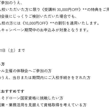
ご参加のうえ、
入校いただいた方に限り《受講料 30,000円OFF》**の特典を
験会後にじっくりご検討いただいた場合でも、
入校の方には《10,000円OFF》**の割引を適用いたします。
もキャンペーン期間中のお申込みが対象となります。
月31日（土）まで
る方
ール主催の体験会へご参加の方
のうえ、当日または期間内にご入校手続きをされた方
におすすめです
年こそドローン国家資格に挑戦したい方
副業・業務活用を見据えて資格取得を考えている方