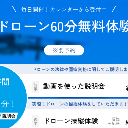
毎日開催！カレンダーから受付中
ドローン60分無料体
※要予約
ドローンの法律や国家資格に関してご説明しま
時間
0
動画を使った説明会
前
半
分！
実際にドローンの操縦体験をしていただきます
説明会
ドローン操縦体験
質疑
後
応答
半