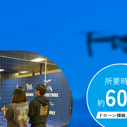
所要
6
約
ドローン操縦