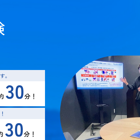
験
す。
30
約
分！
！
30
約
分！