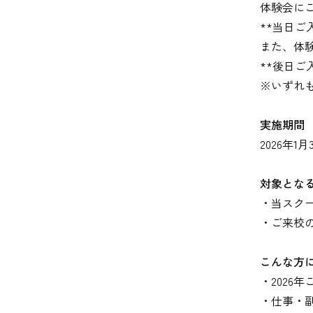
体験会に
**当日ご
また、体
**後日ご
※いずれ
実施期間
2026年1
対象とな
・当スク
・ご来校
こんな方
・2026
・仕事・