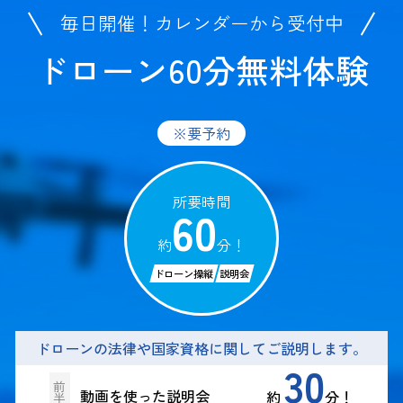
毎日開催！カレンダーから受付中
ドローン60分無料体験
※要予約
所要時間
60
約
分！
ドローン操縦
説明会
ドローンの法律や国家資格に関してご説明します。
30
前
動画を使った説明会
約
分！
半